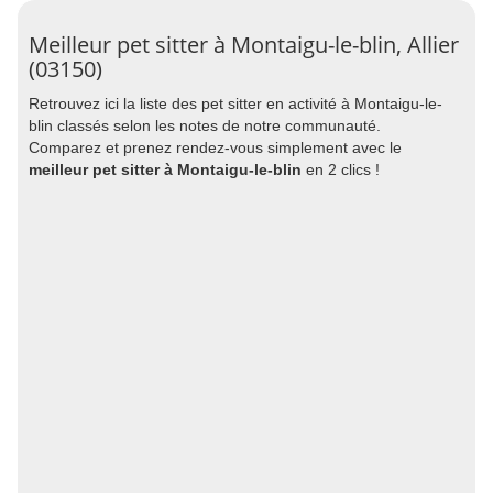
Meilleur pet sitter à Montaigu-le-blin, Allier
(03150)
Retrouvez ici la liste des pet sitter en activité à Montaigu-le-
blin classés selon les notes de notre communauté.
Comparez et prenez rendez-vous simplement avec le
meilleur pet sitter à Montaigu-le-blin
en 2 clics !