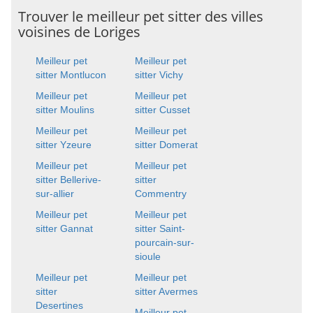
Trouver le meilleur pet sitter des villes
voisines de Loriges
Meilleur pet
Meilleur pet
sitter Montlucon
sitter Vichy
Meilleur pet
Meilleur pet
sitter Moulins
sitter Cusset
Meilleur pet
Meilleur pet
sitter Yzeure
sitter Domerat
Meilleur pet
Meilleur pet
sitter Bellerive-
sitter
sur-allier
Commentry
Meilleur pet
Meilleur pet
sitter Gannat
sitter Saint-
pourcain-sur-
sioule
Meilleur pet
Meilleur pet
sitter
sitter Avermes
Desertines
Meilleur pet