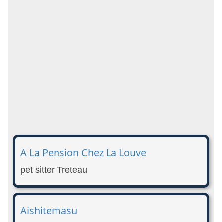
A La Pension Chez La Louve
pet sitter Treteau
Aishitemasu