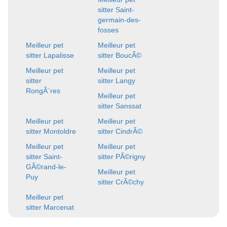
sitter Saint-
germain-des-
fosses
Meilleur pet
Meilleur pet
sitter Lapalisse
sitter BoucÃ©
Meilleur pet
Meilleur pet
sitter
sitter Langy
RongÃ¨res
Meilleur pet
sitter Sanssat
Meilleur pet
Meilleur pet
sitter Montoldre
sitter CindrÃ©
Meilleur pet
Meilleur pet
sitter Saint-
sitter PÃ©rigny
GÃ©rand-le-
Meilleur pet
Puy
sitter CrÃ©chy
Meilleur pet
sitter Marcenat