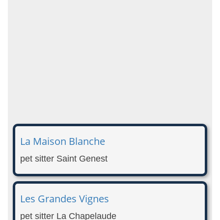
La Maison Blanche
pet sitter Saint Genest
Les Grandes Vignes
pet sitter La Chapelaude