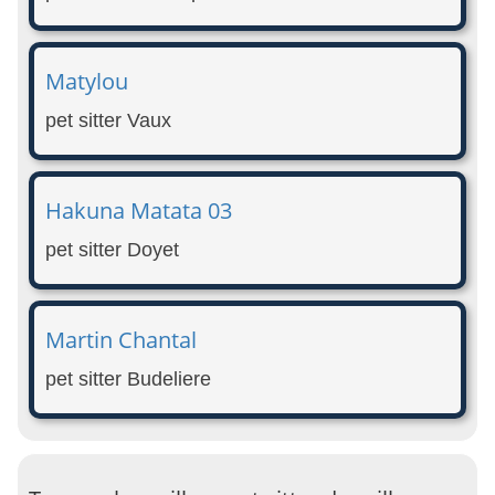
Matylou
pet sitter Vaux
Hakuna Matata 03
pet sitter Doyet
Martin Chantal
pet sitter Budeliere