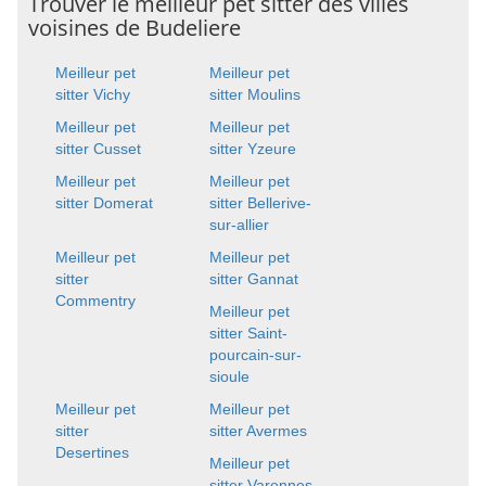
Trouver le meilleur pet sitter des villes
voisines de Budeliere
Meilleur pet
Meilleur pet
sitter Vichy
sitter Moulins
Meilleur pet
Meilleur pet
sitter Cusset
sitter Yzeure
Meilleur pet
Meilleur pet
sitter Domerat
sitter Bellerive-
sur-allier
Meilleur pet
Meilleur pet
sitter
sitter Gannat
Commentry
Meilleur pet
sitter Saint-
pourcain-sur-
sioule
Meilleur pet
Meilleur pet
sitter
sitter Avermes
Desertines
Meilleur pet
sitter Varennes-