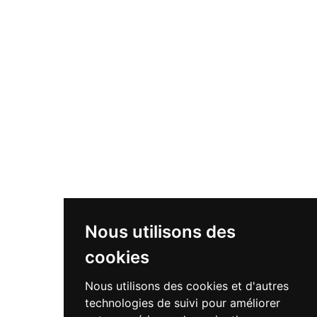
Nous utilisons des
cookies
Nous utilisons des cookies et d'autres
technologies de suivi pour améliorer