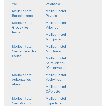
Volx
Valensole
Meilleur hotel
Meilleur hotel
Barcelonnette
Peyruis
Meilleur hotel
Meilleur hotel
Greoux-les-
Villemus
bains
Meilleur hotel
Montjustin
Meilleur hotel
Meilleur hotel
Sainte-Croix-Ã -
Montfuron
Lauze
Meilleur hotel
Saint-Michel-
l'Observatoire
Meilleur hotel
Meilleur hotel
Aubenas-les-
VachÃ¨res
Alpes
Meilleur hotel
CÃ©reste
Meilleur hotel
Meilleur hotel
Saint-Martin-
Oppedette