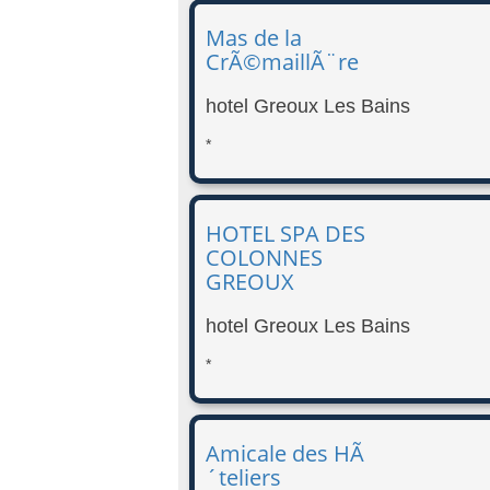
Mas de la
CrÃ©maillÃ¨re
hotel Greoux Les Bains
*
HOTEL SPA DES
COLONNES
GREOUX
hotel Greoux Les Bains
*
Amicale des HÃ
´teliers