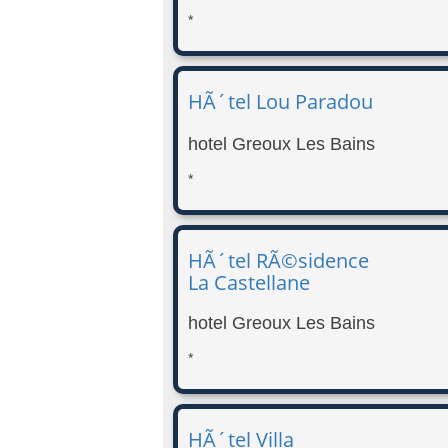
*
HÃ´tel Lou Paradou
hotel Greoux Les Bains
*
HÃ´tel RÃ©sidence
La Castellane
hotel Greoux Les Bains
*
HÃ´tel Villa