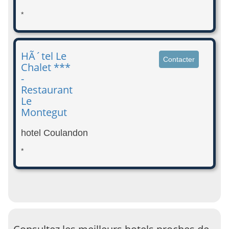
*
HÃ´tel Le
Contacter
Chalet ***
-
Restaurant
Le
Montegut
hotel Coulandon
*