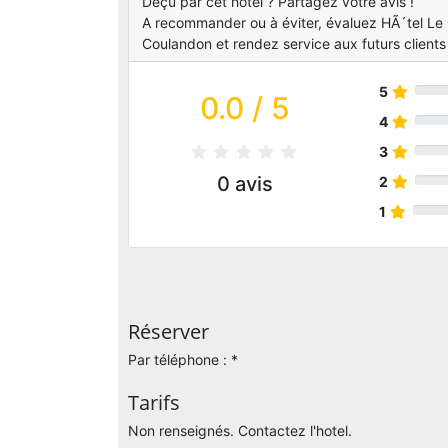
Déçu par cet hotel ? Partagez votre avis !
A recommander ou à éviter, évaluez HÃ´tel Le C
Coulandon et rendez service aux futurs clients 
5
0.0
/ 5
4
3
0
avis
2
1
Réserver
Par téléphone : *
Tarifs
Non renseignés. Contactez l'hotel.