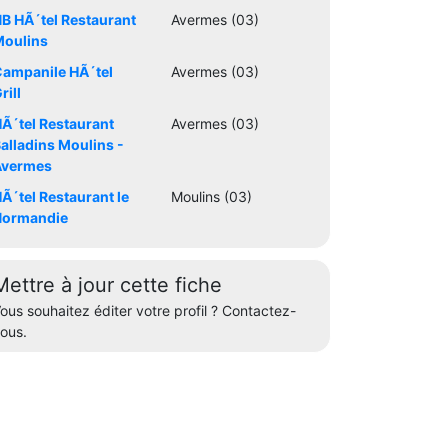
B HÃ´tel Restaurant
Avermes (03)
oulins
ampanile HÃ´tel
Avermes (03)
rill
Ã´tel Restaurant
Avermes (03)
alladins Moulins -
Avermes
Ã´tel Restaurant le
Moulins (03)
Normandie
Mettre à jour cette fiche
ous souhaitez éditer votre profil ? Contactez-
ous.