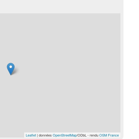
Leaflet
| données
OpenStreetMap
/ODbL - rendu
OSM France