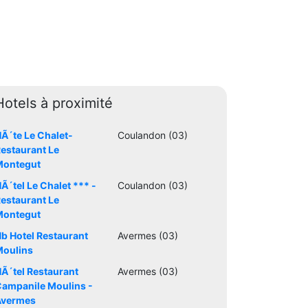
Hotels à proximité
Ã´te Le Chalet-
Coulandon (03)
estaurant Le
Montegut
Ã´tel Le Chalet *** -
Coulandon (03)
estaurant Le
Montegut
b Hotel Restaurant
Avermes (03)
oulins
Ã´tel Restaurant
Avermes (03)
ampanile Moulins -
Avermes