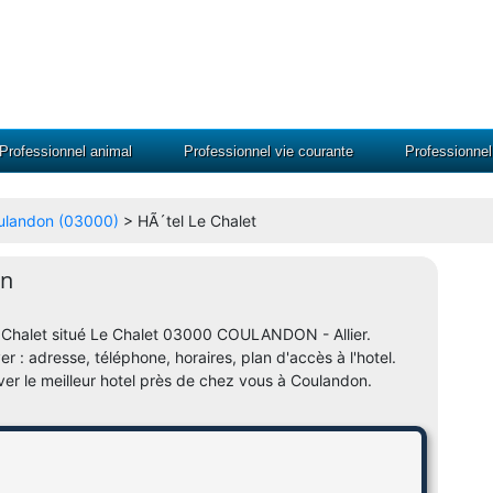
Professionnel animal
Professionnel vie courante
Professionne
oulandon (03000)
> HÃ´tel Le Chalet
on
 Le Chalet situé Le Chalet 03000 COULANDON - Allier.
er : adresse, téléphone, horaires, plan d'accès à l'hotel.
ver le meilleur hotel près de chez vous à Coulandon.