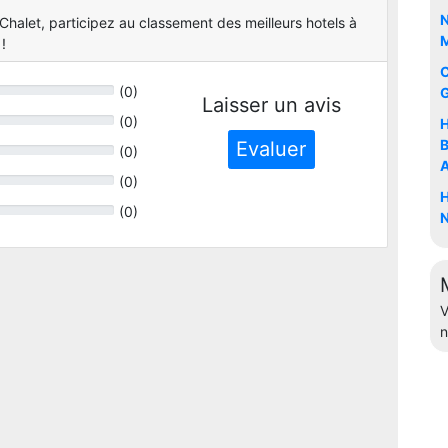
N
halet, participez au classement des meilleurs hotels à
M
!
C
(
0
)
G
Laisser un avis
(
0
)
H
B
Evaluer
(
0
)
(
0
)
H
(
0
)
V
n