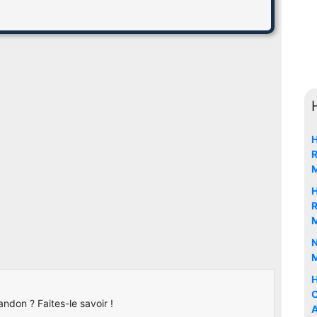
H
R
H
R
N
M
H
C
ndon ? Faites-le savoir !