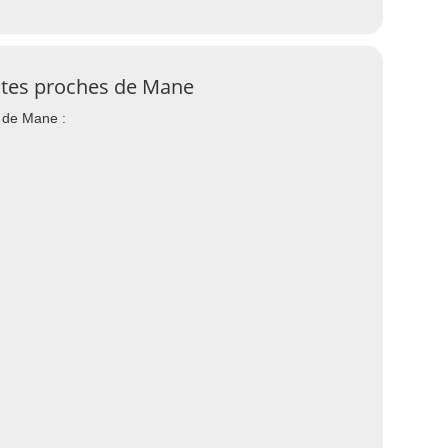
istes proches de Mane
é de Mane :