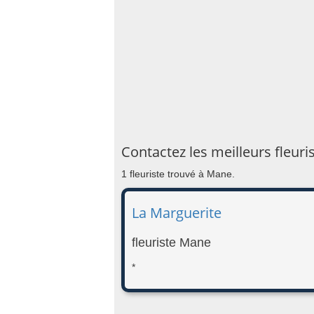
Contactez les meilleurs fleur
1 fleuriste trouvé à Mane.
La Marguerite
fleuriste Mane
*