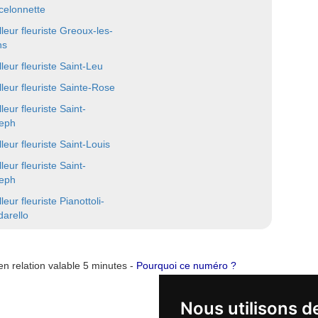
celonnette
lleur fleuriste Greoux-les-
ns
lleur fleuriste Saint-Leu
lleur fleuriste Sainte-Rose
leur fleuriste Saint-
eph
leur fleuriste Saint-Louis
leur fleuriste Saint-
eph
leur fleuriste Pianottoli-
darello
n relation valable 5 minutes -
Pourquoi ce numéro ?
Nous utilisons d