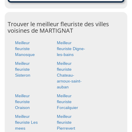
Trouver le meilleur fleuriste des villes
voisines de MARTIGNAT
Meilleur
Meilleur
fleuriste
fleuriste Digne-
Manosque
les-bains
Meilleur
Meilleur
fleuriste
fleuriste
Sisteron
Chateau-
arnoux-saint-
auban
Meilleur
Meilleur
fleuriste
fleuriste
Oraison
Forcalquier
Meilleur
Meilleur
fleuriste Les
fleuriste
mees
Pierrevert