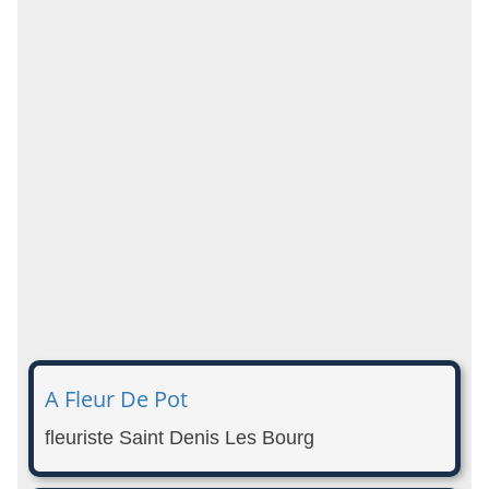
A Fleur De Pot
fleuriste Saint Denis Les Bourg