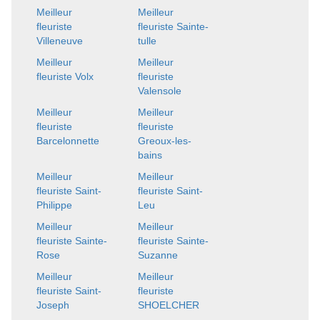
Meilleur
Meilleur
fleuriste
fleuriste Sainte-
Villeneuve
tulle
Meilleur
Meilleur
fleuriste Volx
fleuriste
Valensole
Meilleur
Meilleur
fleuriste
fleuriste
Barcelonnette
Greoux-les-
bains
Meilleur
Meilleur
fleuriste Saint-
fleuriste Saint-
Philippe
Leu
Meilleur
Meilleur
fleuriste Sainte-
fleuriste Sainte-
Rose
Suzanne
Meilleur
Meilleur
fleuriste Saint-
fleuriste
Joseph
SHOELCHER