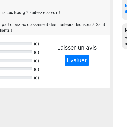
N
d
nis Les Bourg ? Faites-le savoir !
participez au classement des meilleurs fleuristes à Saint
ients !
V
n
(
0
)
Laisser un avis
(
0
)
Evaluer
(
0
)
(
0
)
(
0
)