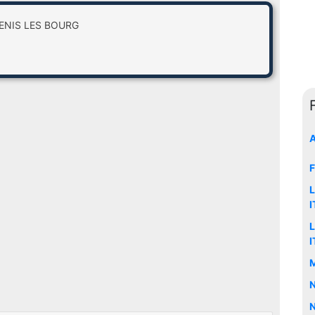
DENIS LES BOURG
A
F
L
I
L
I
M
N
N