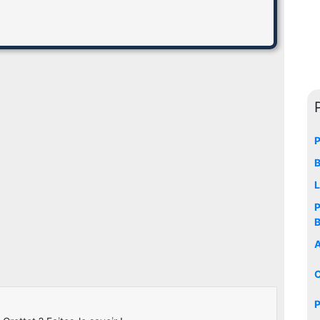
P
B
L
P
B
C
P