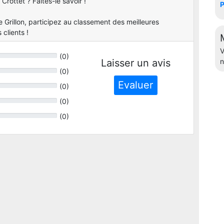
Crottet ? Faites-le savoir !
P
 Grillon, participez au classement des meilleures
 clients !
V
(
0
)
Laisser un avis
n
(
0
)
Evaluer
(
0
)
(
0
)
(
0
)