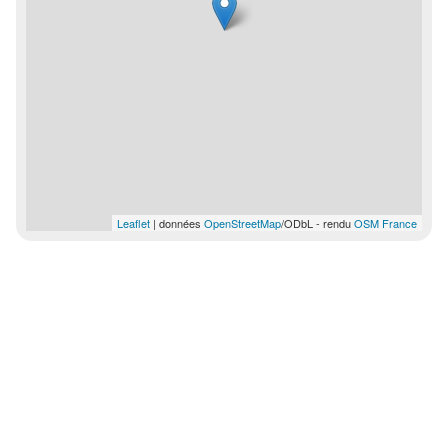
Leaflet
| données
OpenStreetMap
/ODbL - rendu
OSM France