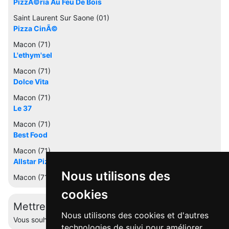
PizzÃ©ria Au Feu De Bois
Saint Laurent Sur Saone (01)
Pizza CinÃ©
Macon (71)
L'ethym'sel
Macon (71)
Dolce Vita
Macon (71)
Le 37
Macon (71)
Best Food
Macon (71)
Allstar Pizza
Nous utilisons des
Macon (71)
cookies
Mettre à jour cette fiche
Nous utilisons des cookies et d'autres
Vous souhaitez éditer votre profil ? Contactez-nous.
technologies de suivi pour améliorer