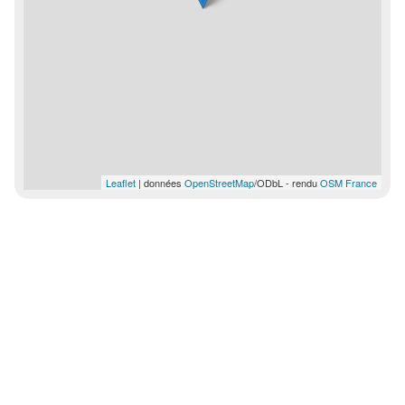
Leaflet
| données
OpenStreetMap
/ODbL - rendu
OSM France