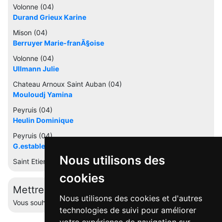
Volonne (04)
Durand Grieux Karine
Mison (04)
Berruyer Marie-franÃ§oise
Volonne (04)
Ullmann Julie
Chateau Arnoux Saint Auban (04)
Mouloudj Yamina
Peyruis (04)
Heulin Dominique
Peyruis (04)
G.establet Francoise-marie
Nous utilisons des
Saint Etienne Les Orgues (04)
cookies
Mettre à jour cette fiche
Nous utilisons des cookies et d'autres
Vous souhaitez éditer votre profil ? Contactez-nous.
technologies de suivi pour améliorer