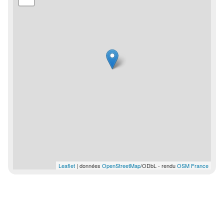
Leaflet
| données
OpenStreetMap
/ODbL - rendu
OSM France