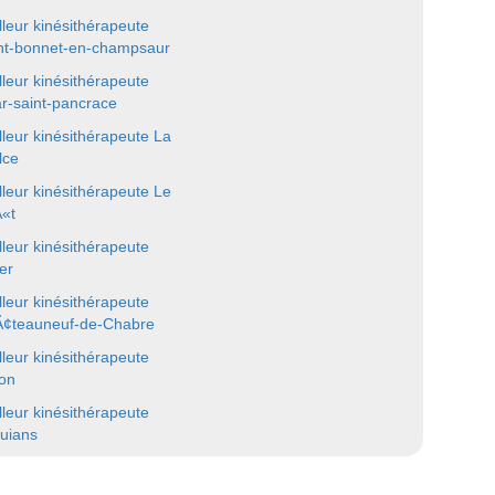
lleur kinésithérapeute
nt-bonnet-en-champsaur
lleur kinésithérapeute
lar-saint-pancrace
lleur kinésithérapeute La
lce
lleur kinésithérapeute Le
«t
lleur kinésithérapeute
er
lleur kinésithérapeute
¢teauneuf-de-Chabre
lleur kinésithérapeute
on
lleur kinésithérapeute
uians