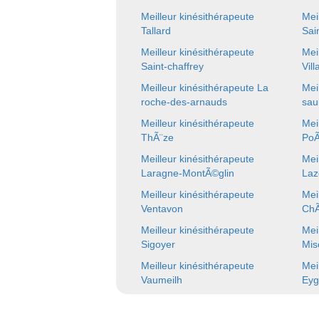
Meilleur kinésithérapeute
Mei
Tallard
Sai
Meilleur kinésithérapeute
Mei
Saint-chaffrey
Vil
Meilleur kinésithérapeute La
Mei
roche-des-arnauds
sau
Meilleur kinésithérapeute
Mei
ThÃ¨ze
PoÃ
Meilleur kinésithérapeute
Mei
Laragne-MontÃ©glin
Laz
Meilleur kinésithérapeute
Mei
Ventavon
ChÃ
Meilleur kinésithérapeute
Mei
Sigoyer
Mis
Meilleur kinésithérapeute
Mei
Vaumeilh
Eyg