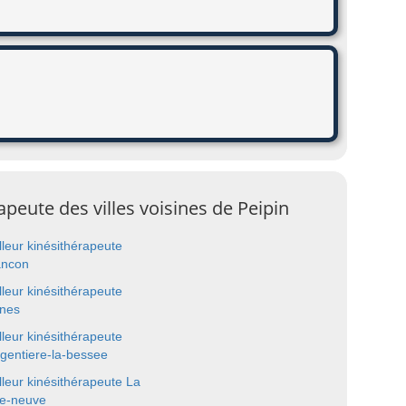
apeute des villes voisines de Peipin
lleur kinésithérapeute
ancon
lleur kinésithérapeute
nes
lleur kinésithérapeute
rgentiere-la-bessee
lleur kinésithérapeute La
ie-neuve