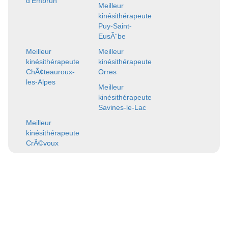
d'Embrun
Meilleur
kinésithérapeute
Puy-Saint-
EusÃ¨be
Meilleur
Meilleur
kinésithérapeute
kinésithérapeute
ChÃ¢teauroux-
Orres
les-Alpes
Meilleur
kinésithérapeute
Savines-le-Lac
Meilleur
kinésithérapeute
CrÃ©voux