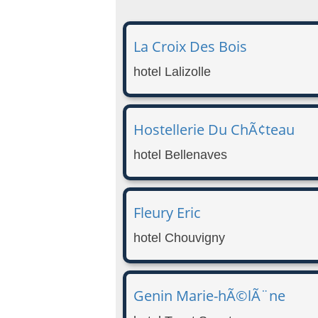
La Croix Des Bois
hotel Lalizolle
Hostellerie Du ChÃ¢teau
hotel Bellenaves
Fleury Eric
hotel Chouvigny
Genin Marie-hÃ©lÃ¨ne