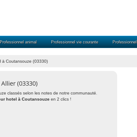
Professionnel animal
Professionnel vie courante
Professionne
el à Coutansouze (03330)
Allier (03330)
souze classés selon les notes de notre communauté.
eur hotel à Coutansouze
en 2 clics !