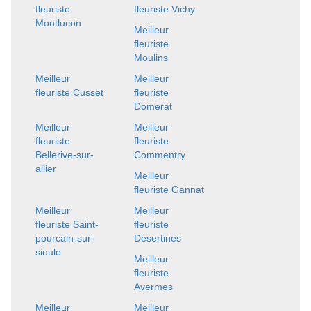
fleuriste
fleuriste Vichy
Montlucon
Meilleur
fleuriste
Moulins
Meilleur
Meilleur
fleuriste Cusset
fleuriste
Domerat
Meilleur
Meilleur
fleuriste
fleuriste
Bellerive-sur-
Commentry
allier
Meilleur
fleuriste Gannat
Meilleur
Meilleur
fleuriste Saint-
fleuriste
pourcain-sur-
Desertines
sioule
Meilleur
fleuriste
Avermes
Meilleur
Meilleur