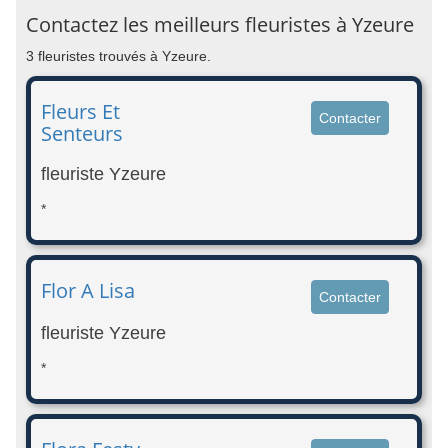
Contactez les meilleurs fleuristes à Yzeure
3 fleuristes trouvés à Yzeure.
Fleurs Et
Contacter
Senteurs
fleuriste Yzeure
*
Flor A Lisa
Contacter
fleuriste Yzeure
*