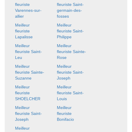
fleuriste
fleuriste Saint-
Varennes-sur-
germain-des-
allier
fosses
Meilleur
Meilleur
fleuriste
fleuriste Saint-
Lapalisse
Philippe
Meilleur
Meilleur
fleuriste Saint-
fleuriste Sainte-
Leu
Rose
Meilleur
Meilleur
fleuriste Sainte-
fleuriste Saint-
Suzanne
Joseph
Meilleur
Meilleur
fleuriste
fleuriste Saint-
SHOELCHER
Louis
Meilleur
Meilleur
fleuriste Saint-
fleuriste
Joseph
Bonifacio
Meilleur