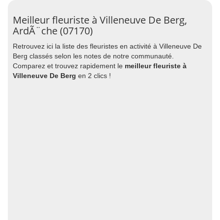
Meilleur fleuriste à Villeneuve De Berg,
ArdÃ¨che (07170)
Retrouvez ici la liste des fleuristes en activité à Villeneuve De
Berg classés selon les notes de notre communauté.
Comparez et trouvez rapidement le
meilleur fleuriste à
Villeneuve De Berg
en 2 clics !