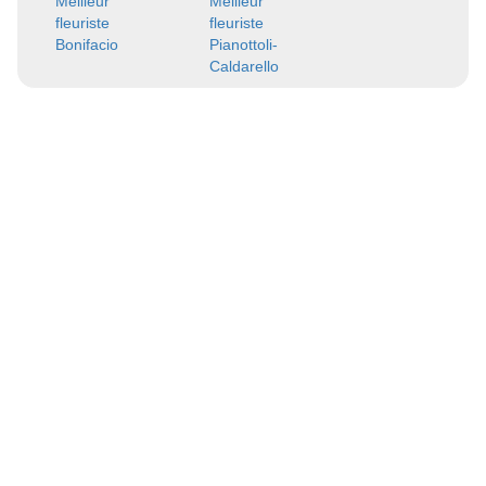
Meilleur
Meilleur
fleuriste
fleuriste
Bonifacio
Pianottoli-
Caldarello