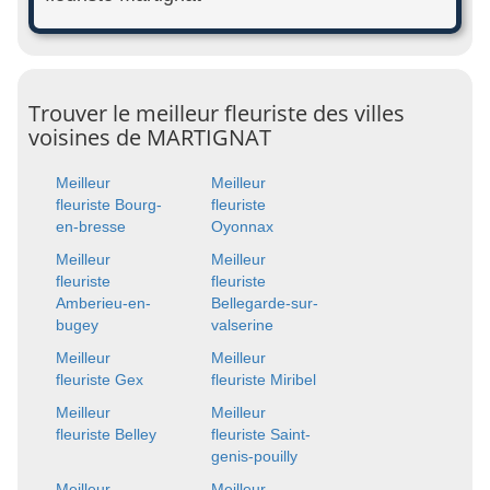
Trouver le meilleur fleuriste des villes
voisines de MARTIGNAT
Meilleur
Meilleur
fleuriste Bourg-
fleuriste
en-bresse
Oyonnax
Meilleur
Meilleur
fleuriste
fleuriste
Amberieu-en-
Bellegarde-sur-
bugey
valserine
Meilleur
Meilleur
fleuriste Gex
fleuriste Miribel
Meilleur
Meilleur
fleuriste Belley
fleuriste Saint-
genis-pouilly
Meilleur
Meilleur