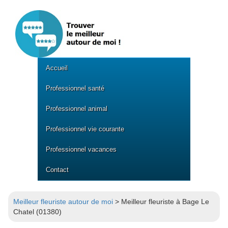
Accueil
Professionnel santé
Professionnel animal
Professionnel vie courante
Professionnel vacances
Contact
Meilleur fleuriste autour de moi
> Meilleur fleuriste à Bage Le
Chatel (01380)