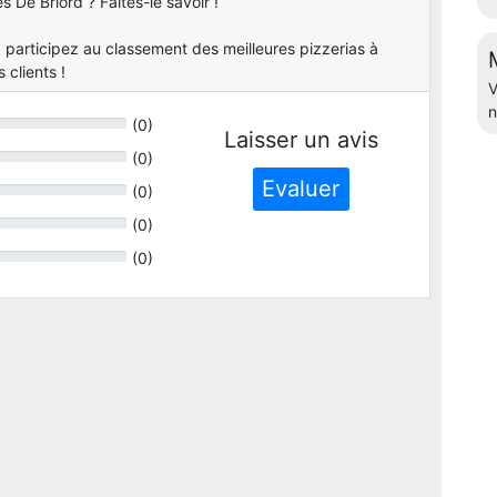
s De Briord ? Faites-le savoir !
 participez au classement des meilleures pizzerias à
 clients !
V
n
(
0
)
Laisser un avis
(
0
)
Evaluer
(
0
)
(
0
)
(
0
)