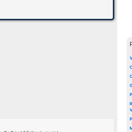
V
C
O
G
P
R
V
P
M