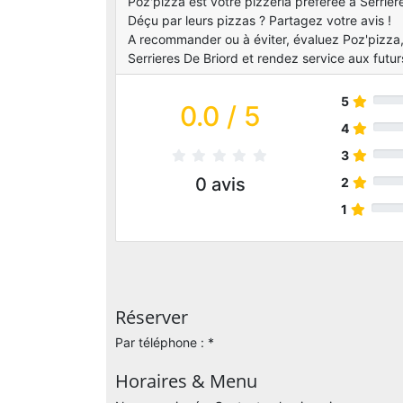
Poz'pizza est votre pizzeria préférée à Serriere
Déçu par leurs pizzas ? Partagez votre avis !
A recommander ou à éviter, évaluez Poz'pizza,
Serrieres De Briord et rendez service aux futurs
5
0.0
/ 5
4
3
0
avis
2
1
Réserver
Par téléphone : *
Horaires & Menu