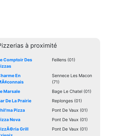
Pizzerias à proximité
e Comptoir Des
Feillens (01)
izzas
Charme En
Sennece Les Macon
MÃ¢connais
(71)
e Marsale
Bage Le Chatel (01)
ar De La Prairie
Replonges (01)
hil'ma Pizza
Pont De Vaux (01)
izza Nova
Pont De Vaux (01)
izzÃ©ria Grill
Pont De Vaux (01)
rispiz