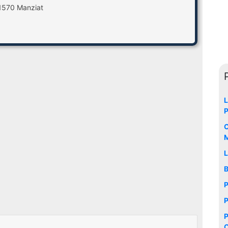
01570 Manziat
L
P
L
B
P
P
P
C