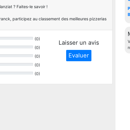
nziat ? Faites-le savoir !
P
B
anck, participez au classement des meilleures pizzerias
(
0
)
V
Laisser un avis
(
0
)
n
Evaluer
(
0
)
(
0
)
(
0
)