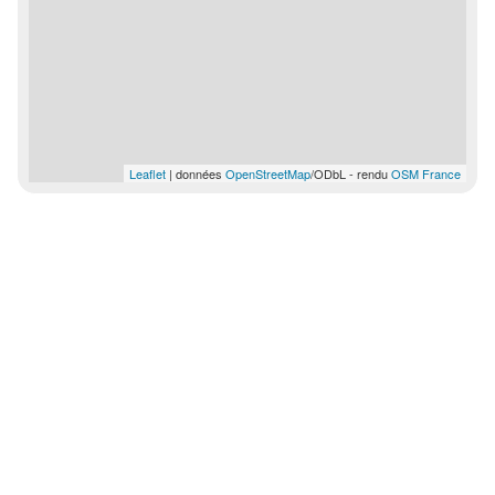
Leaflet
| données
OpenStreetMap
/ODbL - rendu
OSM France