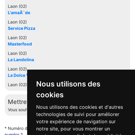
Laon (02)
L'amaÃ¯de
Laon (02)
Service Pizza
Laon (02)
Masterfood
Laon (02)
La Landolina
Laon (02)
La Dolce Vita D'ardon
Nous utilisons des
Laon (02)
cookies
Mettre à jour cette fiche
Nous utilisons des cookies et d'autres
Vous souhaitez éditer votre profil ? Contactez-nous.
technologies de suivi pour améliorer
votre expérience de navigation sur
* Numéro de mise en relation valable 5 minutes -
Pourquoi ce
notre site, pour vous montrer un
numéro ?