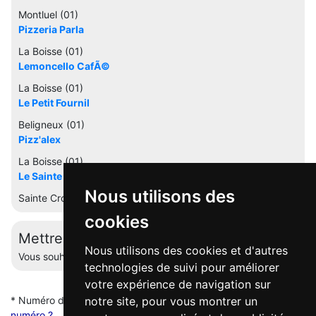
Montluel (01)
Pizzeria Parla
La Boisse (01)
Lemoncello CafÃ©
La Boisse (01)
Le Petit Fournil
Beligneux (01)
Pizz'alex
La Boisse (01)
Le Sainte Croix
Nous utilisons des
Sainte Croix (01)
cookies
Mettre à jour cette fiche
Nous utilisons des cookies et d'autres
Vous souhaitez éditer votre profil ? Contactez-nous.
technologies de suivi pour améliorer
votre expérience de navigation sur
* Numéro de mise en relation valable 5 minutes -
Pourquoi ce
notre site, pour vous montrer un
numéro ?