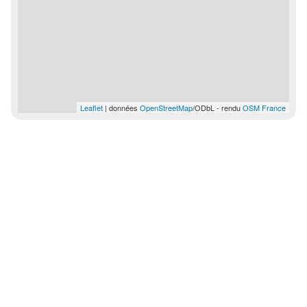
Leaflet
| données
OpenStreetMap
/ODbL - rendu
OSM France