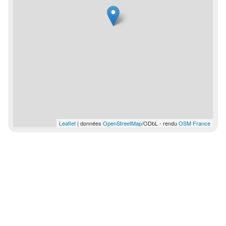
Leaflet
| données
OpenStreetMap
/ODbL - rendu
OSM France