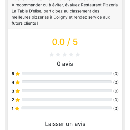
A recommander ou à éviter, évaluez Restaurant Pizzeria
La Table D'elise, participez au classement des
meilleures pizzerias à Coligny et rendez service aux
futurs clients !
0.0
/ 5
0
avis
5
(
0
)
4
(
0
)
3
(
0
)
2
(
0
)
1
(
0
)
Laisser un avis