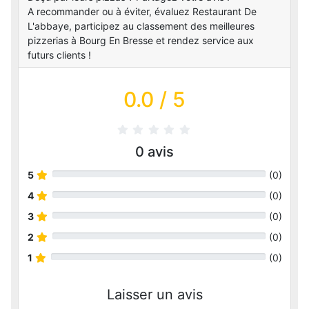
A recommander ou à éviter, évaluez Restaurant De
L'abbaye, participez au classement des meilleures
pizzerias à Bourg En Bresse et rendez service aux
futurs clients !
0.0
/ 5
0
avis
5
(
0
)
4
(
0
)
3
(
0
)
2
(
0
)
1
(
0
)
Laisser un avis