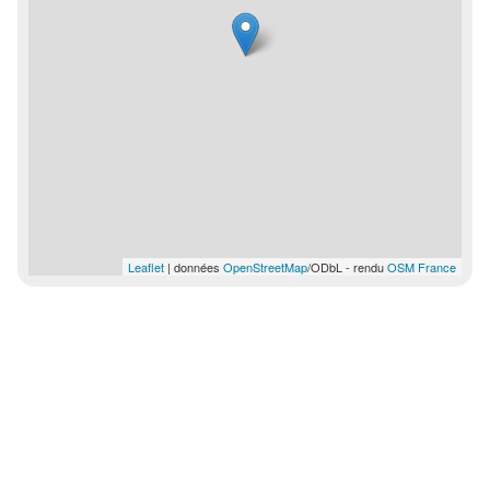
Leaflet
| données
OpenStreetMap
/ODbL - rendu
OSM France