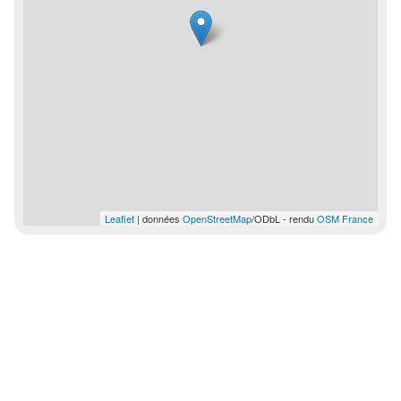
Leaflet
| données
OpenStreetMap
/ODbL - rendu
OSM France