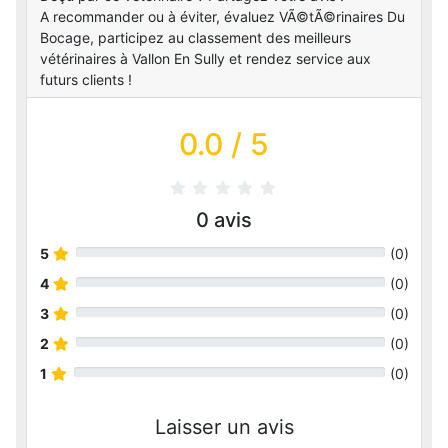
A recommander ou à éviter, évaluez VÃ©tÃ©rinaires Du
Bocage, participez au classement des meilleurs
vétérinaires à Vallon En Sully et rendez service aux
futurs clients !
0.0
/ 5
0
avis
5
(
0
)
4
(
0
)
3
(
0
)
2
(
0
)
1
(
0
)
Laisser un avis