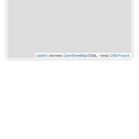
Leaflet
| données
OpenStreetMap
/ODbL - rendu
OSM France