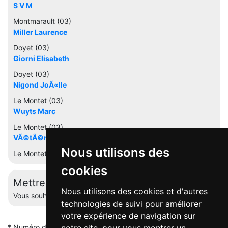
S V M
Montmarault (03)
Miller Laurence
Doyet (03)
Giorni Elisabeth
Doyet (03)
Nigond JoÃ«lle
Le Montet (03)
Wuyts Marc
Le Montet (03)
VÃ©tÃ©rinaires Nigond Baillet
Nous utilisons des
Le Montet (03)
cookies
Mettre à jour cette fiche
Nous utilisons des cookies et d'autres
Vous souhaitez éditer votre profil ? Contactez-nous.
technologies de suivi pour améliorer
votre expérience de navigation sur
* Numéro de mise en relation valable 5 minutes -
Pourquoi ce