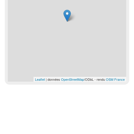
Leaflet
| données
OpenStreetMap
/ODbL - rendu
OSM France