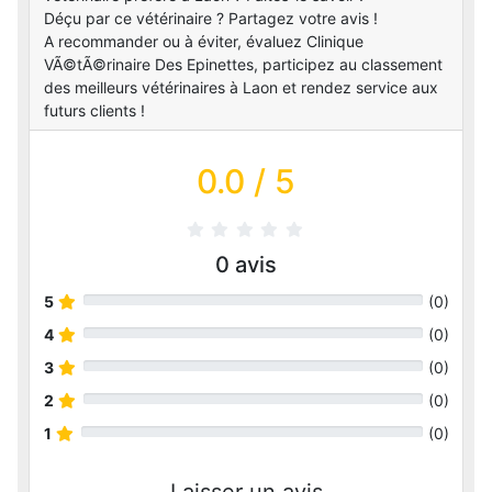
Déçu par ce vétérinaire ? Partagez votre avis !
A recommander ou à éviter, évaluez Clinique
VÃ©tÃ©rinaire Des Epinettes, participez au classement
des meilleurs vétérinaires à Laon et rendez service aux
futurs clients !
0.0
/ 5
0
avis
5
(
0
)
4
(
0
)
3
(
0
)
2
(
0
)
1
(
0
)
Laisser un avis