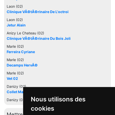
Laon (02)
Clinique VÃ©tÃ©rinaire De L'octroi
Laon (02)
Jetur Alain
Anizy Le Chateau (02)
Clinique VÃ©tÃ©rinaire Du Bois Joli
Marle (02)
Ferreira Cyriane
Marle (02)
Decamps HervÃ©
Marle (02)
Vet 02
Danizy (02)
Collet Mathieu
Nous utilisons des
Danizy (02)
cookies
Mettre à jour cette fiche