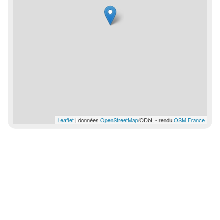
Leaflet
| données
OpenStreetMap
/ODbL - rendu
OSM France