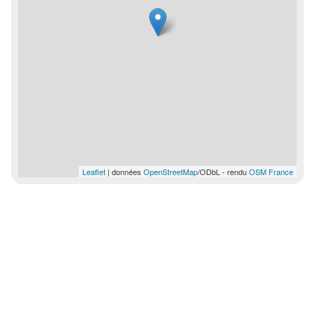
Leaflet
| données
OpenStreetMap
/ODbL - rendu
OSM France