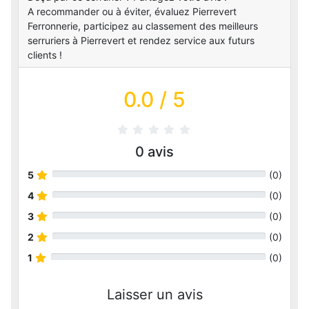
A recommander ou à éviter, évaluez Pierrevert
Ferronnerie, participez au classement des meilleurs
serruriers à Pierrevert et rendez service aux futurs
clients !
0.0
/ 5
0
avis
5
(
0
)
4
(
0
)
3
(
0
)
2
(
0
)
1
(
0
)
Laisser un avis