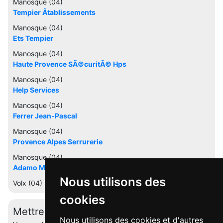
Manosque (04)
Tempier Ãtablissements
Manosque (04)
Ets Tempier
Manosque (04)
Haute Provence SÃ©curitÃ© Hps
Manosque (04)
Help Services
Manosque (04)
Ferrer Jean-Pascal
Manosque (04)
Provence Alpes Serrurerie
Manosque (04)
Adamo MÃ©tallerie Automatisme
Nous utilisons des
Volx (04)
cookies
Mettre à jour cette fiche
Nous utilisons des cookies et d'autres