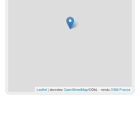
Leaflet
| données
OpenStreetMap
/ODbL - rendu
OSM France