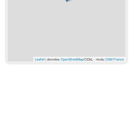
Leaflet
| données
OpenStreetMap
/ODbL - rendu
OSM France