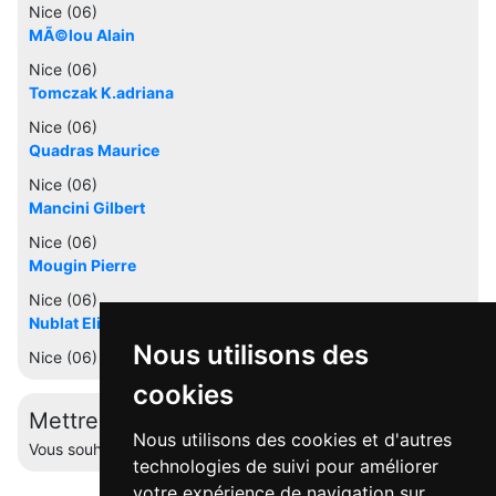
Nice (06)
MÃ©lou Alain
Nice (06)
Tomczak K.adriana
Nice (06)
Quadras Maurice
Nice (06)
Mancini Gilbert
Nice (06)
Mougin Pierre
Nice (06)
Nublat Elisabeth
Nous utilisons des
Nice (06)
cookies
Mettre à jour cette fiche
Nous utilisons des cookies et d'autres
Vous souhaitez éditer votre profil ? Contactez-nous.
technologies de suivi pour améliorer
votre expérience de navigation sur