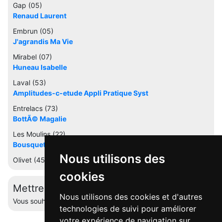
Gap (05)
Renaud Laurent
Embrun (05)
J'agrandis Ma Vie
Mirabel (07)
Huneau Isabelle
Laval (53)
Amplitudes-c-etude Appli Pratique Syst
Entrelacs (73)
BottÃ© Magalie
Les Moulins (22)
Bousquet Willy
Nous utilisons des
Olivet (45)
cookies
Mettre à jour cette fiche
Nous utilisons des cookies et d'autres
Vous souhaitez éditer votre profil ? Contactez-nous.
technologies de suivi pour améliorer
votre expérience de navigation sur