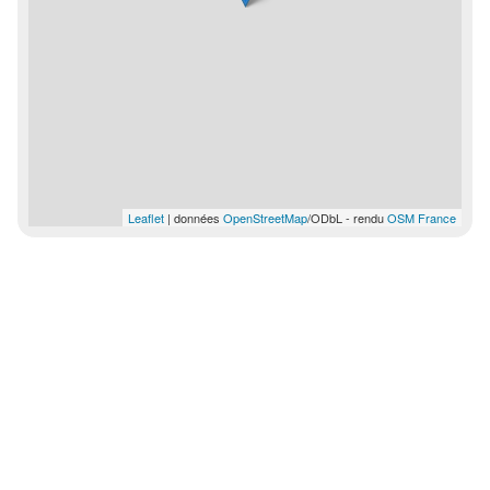
Leaflet
| données
OpenStreetMap
/ODbL - rendu
OSM France