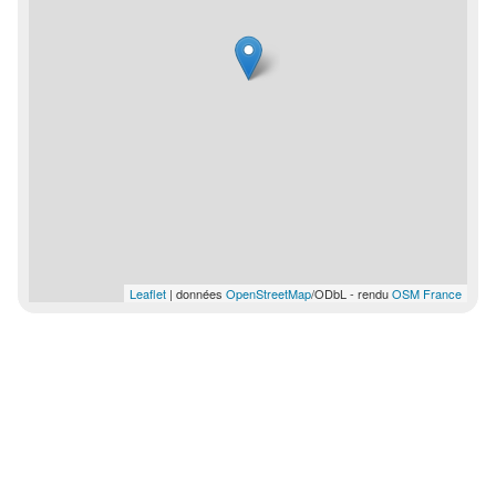
Leaflet
| données
OpenStreetMap
/ODbL - rendu
OSM France