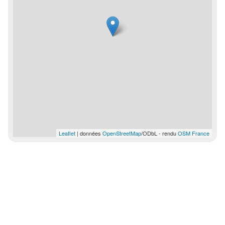
Leaflet
| données
OpenStreetMap
/ODbL - rendu
OSM France