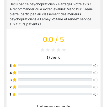
Déçu par ce psychopraticien ? Partagez votre avis !
A recommander ou à éviter, évaluez Mendiburu Jean-
pierre, participez au classement des meilleurs
psychopraticiens à Ferney Voltaire et rendez service
aux futurs patients !
0.0
/ 5
0
avis
5
(
0
)
4
(
0
)
3
(
0
)
2
(
0
)
1
(
0
)
Laisser un avis