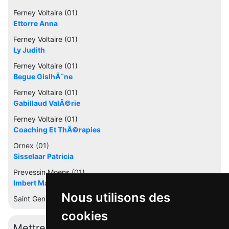
Ferney Voltaire (01)
Ettorre Anna
Ferney Voltaire (01)
Ly Judith
Ferney Voltaire (01)
Begue GislhÃ¨ne
Ferney Voltaire (01)
Gabillaud ValÃ©rie
Ferney Voltaire (01)
Coaching Et ThÃ©rapies
Ornex (01)
Sisselaar Patricia
Prevessin Moens (01)
Imbert Marie-danielle
Nous utilisons des
Saint Genis Pouilly (01)
cookies
Mettre à jour cette fiche