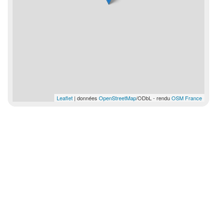
Leaflet
| données
OpenStreetMap
/ODbL - rendu
OSM France