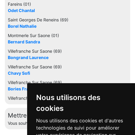
Fareins (01)
Odet Chantal
Saint Georges De Reneins (69)
Borel Nathalie
Montmerle Sur Saone (01)
Bernard Sandra
Villefranche Sur Saone (69)
Bongrand Laurence
Villefranche Sur Saone (69)
Chavy Sofi
Villefranche Sur Saone (69)
Bories FranÃ§oise
Nous utilisons des
Villefranche Sur Saone (69)
cookies
Mettre à jour cette fiche
Nous utilisons des cookies et d'autres
Vous souhaitez éditer votre profil ? Contactez-nous.
technologies de suivi pour améliorer