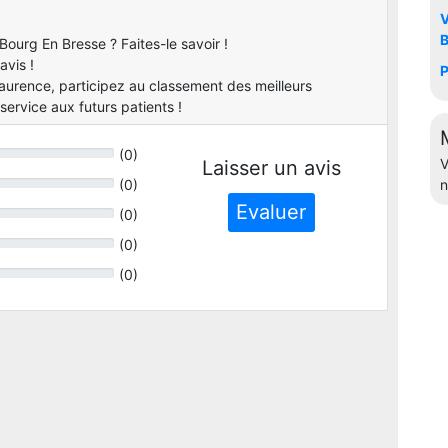
V
B
ourg En Bresse ? Faites-le savoir !
avis !
P
urence, participez au classement des meilleurs
ervice aux futurs patients !
(
0
)
V
Laisser un avis
(
0
)
n
Evaluer
(
0
)
(
0
)
(
0
)