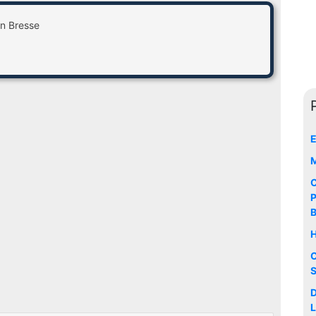
n Bresse
E
M
C
P
H
C
S
D
L