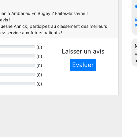
R
en à Amberieu En Bugey ? Faites-le savoir !
E
avis !
P
uesne Annick, participez au classement des meilleurs
z service aux futurs patients !
(
0
)
Laisser un avis
V
(
0
)
n
Evaluer
(
0
)
(
0
)
(
0
)