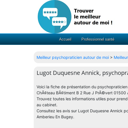
Accueil
Professionnel santé
Meilleur psychopraticien autour de moi
>
Meilleu
Lugot Duquesne Annick, psychopra
Voici la fiche de présentation du psychopratici
ChÃ¢teau BÃ¢timent B 2 Rue J PrÃ©vert 01500 A
Trouvez toutes les informations utiles pour pren
au cabinet.
Consultez les avis sur Lugot Duquesne Annick po
Amberieu En Bugey.