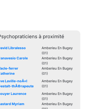
Psychopraticiens à proximité
avid Libralesso
Amberieu En Bugey
(01)
anavesio Carole
Amberieu En Bugey
(01)
acle-ferrer
Amberieu En Bugey
atherine
(01)
ve Laville-noÃ«l
Amberieu En Bugey
estalt-thÃ©rapeute
(01)
ouyer Laurence
Amberieu En Bugey
(01)
astard Myriam
Amberieu En Bugey
(01)