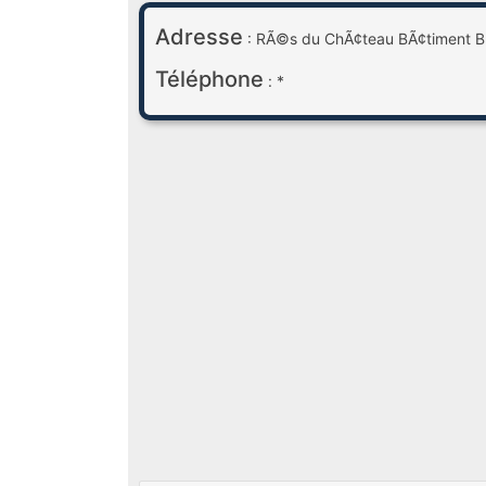
Adresse
: RÃ©s du ChÃ¢teau BÃ¢timent B
Téléphone
: *