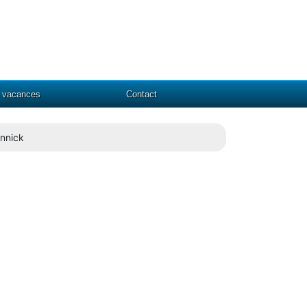
l vacances
Contact
nnick