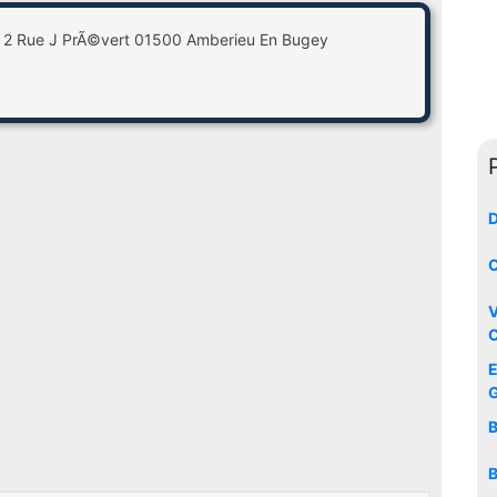
 2 Rue J PrÃ©vert 01500 Amberieu En Bugey
D
C
V
C
E
G
B
B