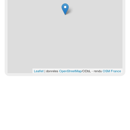
Leaflet
| données
OpenStreetMap
/ODbL - rendu
OSM France