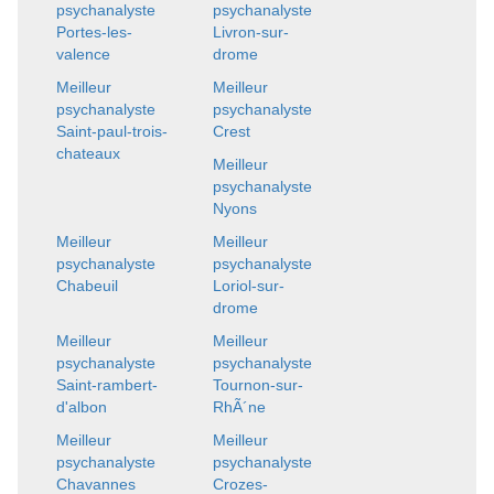
psychanalyste
psychanalyste
Portes-les-
Livron-sur-
valence
drome
Meilleur
Meilleur
psychanalyste
psychanalyste
Saint-paul-trois-
Crest
chateaux
Meilleur
psychanalyste
Nyons
Meilleur
Meilleur
psychanalyste
psychanalyste
Chabeuil
Loriol-sur-
drome
Meilleur
Meilleur
psychanalyste
psychanalyste
Saint-rambert-
Tournon-sur-
d'albon
RhÃ´ne
Meilleur
Meilleur
psychanalyste
psychanalyste
Chavannes
Crozes-