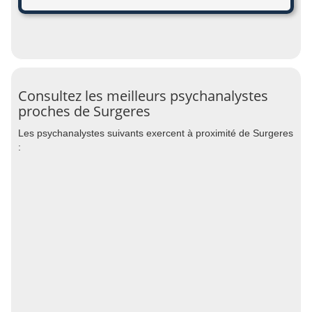
Consultez les meilleurs psychanalystes
proches de Surgeres
Les psychanalystes suivants exercent à proximité de Surgeres
: