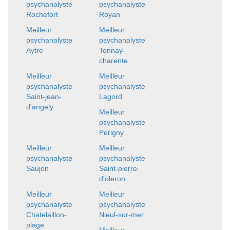
psychanalyste
psychanalyste
Rochefort
Royan
Meilleur
Meilleur
psychanalyste
psychanalyste
Aytre
Tonnay-
charente
Meilleur
Meilleur
psychanalyste
psychanalyste
Saint-jean-
Lagord
d'angely
Meilleur
psychanalyste
Perigny
Meilleur
Meilleur
psychanalyste
psychanalyste
Saujon
Saint-pierre-
d'oleron
Meilleur
Meilleur
psychanalyste
psychanalyste
Chatelaillon-
Nieul-sur-mer
plage
Meilleur