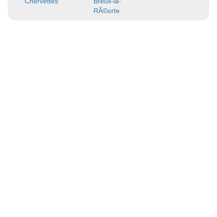
Chervettes
Breuil-la-
RÃ©orte