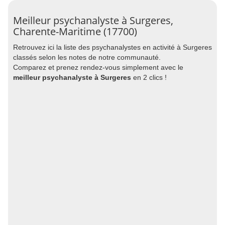
Meilleur psychanalyste à Surgeres,
Charente-Maritime (17700)
Retrouvez ici la liste des psychanalystes en activité à Surgeres
classés selon les notes de notre communauté.
Comparez et prenez rendez-vous simplement avec le
meilleur psychanalyste à Surgeres
en 2 clics !