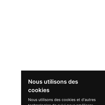
Nous utilisons des
cookies
Nous utilisons des cookies et d'autres