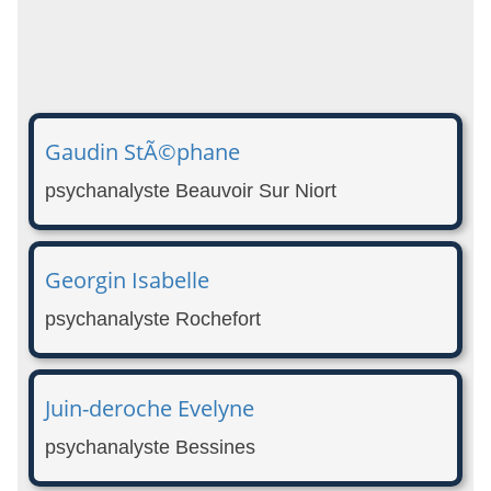
Gaudin StÃ©phane
psychanalyste Beauvoir Sur Niort
Georgin Isabelle
psychanalyste Rochefort
Juin-deroche Evelyne
psychanalyste Bessines