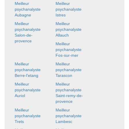
Meilleur
Meilleur
psychanalyste
psychanalyste
Aubagne
Istres
Meilleur
Meilleur
psychanalyste
psychanalyste
Salon-de-
Allauch
provence
Meilleur
psychanalyste
Fos-sur-mer
Meilleur
Meilleur
psychanalyste
psychanalyste
Berre-l'etang
Tarascon
Meilleur
Meilleur
psychanalyste
psychanalyste
Auriol
Saint-remy-de-
provence
Meilleur
Meilleur
psychanalyste
psychanalyste
Trets
Lambesc