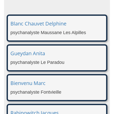
Blanc Chauvet Delphine
psychanalyste Maussane Les Alpilles
Gueydan Anita
psychanalyste Le Paradou
Bienvenu Marc
psychanalyste Fontvieille
Rabinowitch Jacques