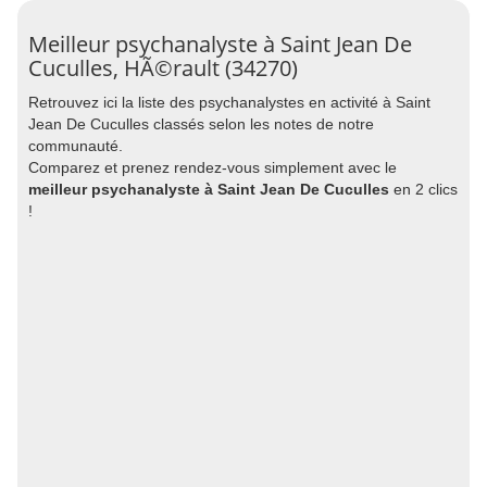
Meilleur psychanalyste à Saint Jean De
Cuculles, HÃ©rault (34270)
Retrouvez ici la liste des psychanalystes en activité à Saint
Jean De Cuculles classés selon les notes de notre
communauté.
Comparez et prenez rendez-vous simplement avec le
meilleur psychanalyste à Saint Jean De Cuculles
en 2 clics
!