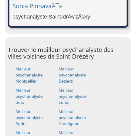
Sonia PinnavaÃ¯a
psychanalyste Saint-drÃ©zÃ©ry
Trouver le meilleur psychanalyste des
villes voisines de Saint-Drézéry
Meilleur
Meilleur
psychanalyste
psychanalyste
Montpellier
Beziers
Meilleur
Meilleur
psychanalyste
psychanalyste
Sete
Lunel
Meilleur
Meilleur
psychanalyste
psychanalyste
Agde
Frontignan
Meilleur
Meilleur