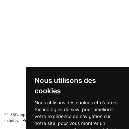
Nous utilisons des
cookies
Nous utilisons des cookies et d'autres
technologies de suivi pour améliorer
* 1.35€/appel + 0.34€/min - numéro de mise en relation valable 5
votre expérience de navigation sur
minutes -
Pourquoi ce numéro ?
notre site, pour vous montrer un