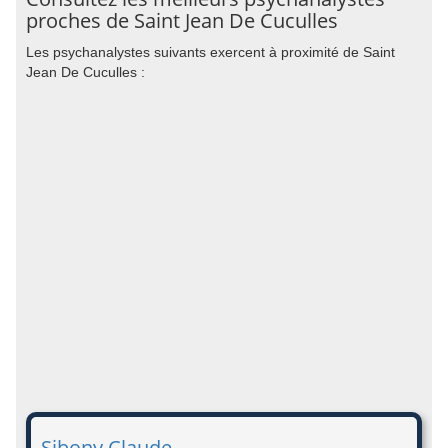
proches de Saint Jean De Cuculles
Les psychanalystes suivants exercent à proximité de Saint
Jean De Cuculles :
Sibony Claude