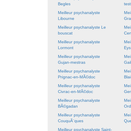
Begles
tes
Meilleur psychanalyste
Mei
Libourne
Gra
Meilleur psychanalyste Le
Mei
bouscat
Ce
Meilleur psychanalyste
Mei
Lormont
Eys
Meilleur psychanalyste
Mei
Gujan-mestras
Gai
Meilleur psychanalyste
Mei
Prignac-en-MÃ©doc
Bla
Meilleur psychanalyste
Mei
Civrac-en-MÃ©doc
Ger
Meilleur psychanalyste
Mei
BÃ©gadan
Ord
Meilleur psychanalyste
Mei
CouquÃ¨ques
Que
Meilleur psychanalyste Saint-