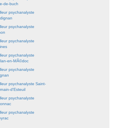
te-de-buch
lleur psychanalyste
dignan
lleur psychanalyste
non
lleur psychanalyste
ines
lleur psychanalyste
llan-en-MÃ©doc
lleur psychanalyste
ignan
lleur psychanalyste Saint-
main-d'Esteuil
lleur psychanalyste
onnac
lleur psychanalyste
yrac