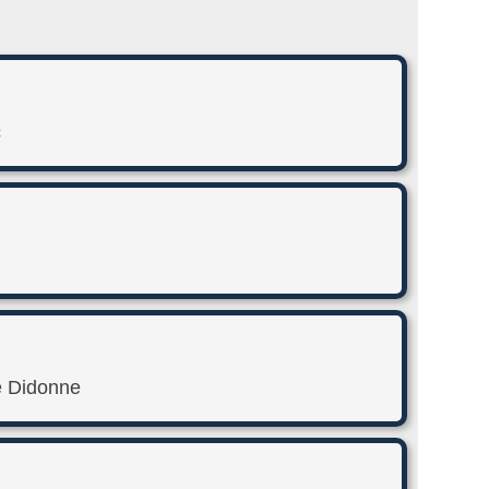
c
e Didonne