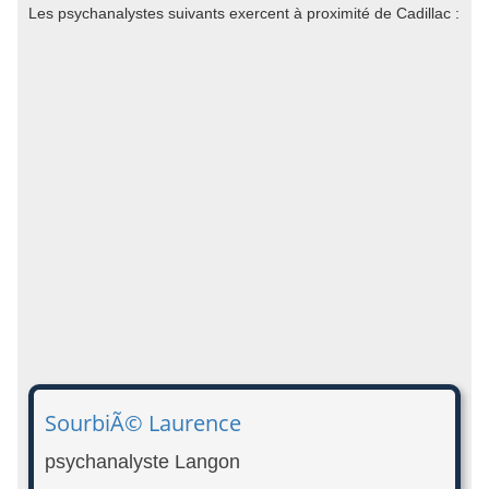
Les psychanalystes suivants exercent à proximité de Cadillac :
SourbiÃ© Laurence
psychanalyste Langon