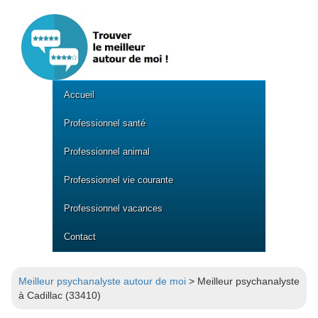
Accueil
Professionnel santé
Professionnel animal
Professionnel vie courante
Professionnel vacances
Contact
Meilleur psychanalyste autour de moi
> Meilleur psychanalyste
à Cadillac (33410)