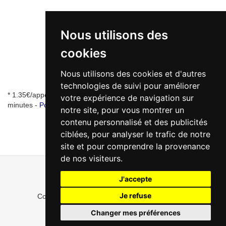
Nous utilisons des
cookies
Nous utilisons des cookies et d'autres
technologies de suivi pour améliorer
* 1.35€/appel + 0.34€/min - numéro de mise en relation valable 5
votre expérience de navigation sur
minutes -
Pourquoi ce numéro ?
notre site, pour vous montrer un
contenu personnalisé et des publicités
ciblées, pour analyser le trafic de notre
site et pour comprendre la provenance
de nos visiteurs.
J'accepte
Je refuse
Copyright ©MeilleurAutourdeMoi.fr 2022 - 2026
Changer mes préférences
Mentions légales