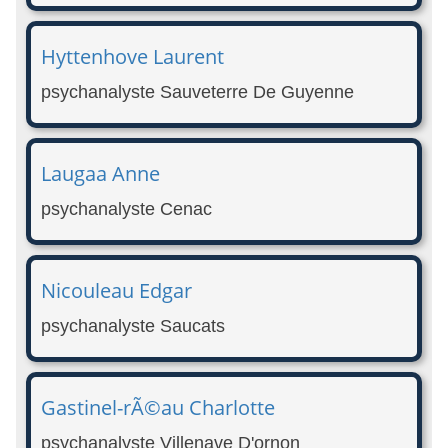
Hyttenhove Laurent
psychanalyste Sauveterre De Guyenne
Laugaa Anne
psychanalyste Cenac
Nicouleau Edgar
psychanalyste Saucats
Gastinel-rÃ©au Charlotte
psychanalyste Villenave D'ornon