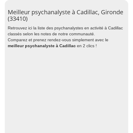
Meilleur psychanalyste à Cadillac, Gironde
(33410)
Retrouvez ici la liste des psychanalystes en activité à Cadillac
classés selon les notes de notre communauté.
Comparez et prenez rendez-vous simplement avec le
meilleur psychanalyste à Cadillac
en 2 clics !