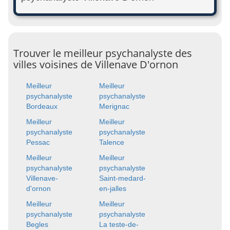
Trouver le meilleur psychanalyste des
villes voisines de Villenave D'ornon
Meilleur
Meilleur
psychanalyste
psychanalyste
Bordeaux
Merignac
Meilleur
Meilleur
psychanalyste
psychanalyste
Pessac
Talence
Meilleur
Meilleur
psychanalyste
psychanalyste
Villenave-
Saint-medard-
d'ornon
en-jalles
Meilleur
Meilleur
psychanalyste
psychanalyste
Begles
La teste-de-