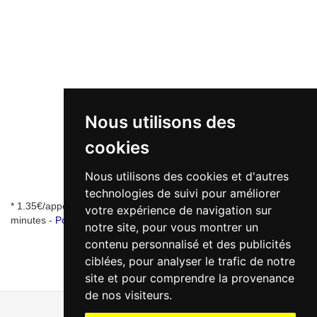
Nous utilisons des
cookies
Nous utilisons des cookies et d'autres
technologies de suivi pour améliorer
* 1.35€/appel + 0.34€/min - numéro de mise en relation valable 5
votre expérience de navigation sur
minutes -
Pourquoi ce numéro ?
notre site, pour vous montrer un
contenu personnalisé et des publicités
ciblées, pour analyser le trafic de notre
site et pour comprendre la provenance
de nos visiteurs.