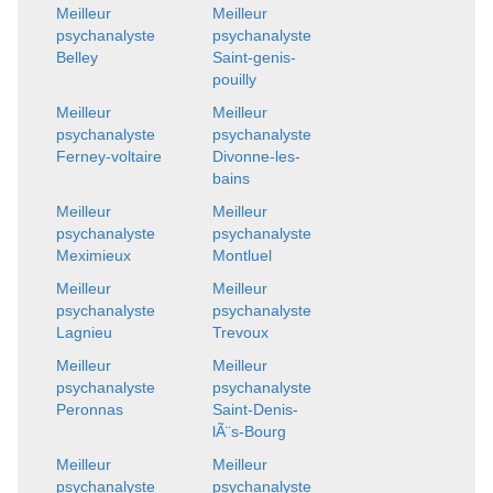
Meilleur
Meilleur
psychanalyste
psychanalyste
Belley
Saint-genis-
pouilly
Meilleur
Meilleur
psychanalyste
psychanalyste
Ferney-voltaire
Divonne-les-
bains
Meilleur
Meilleur
psychanalyste
psychanalyste
Meximieux
Montluel
Meilleur
Meilleur
psychanalyste
psychanalyste
Lagnieu
Trevoux
Meilleur
Meilleur
psychanalyste
psychanalyste
Peronnas
Saint-Denis-
lÃ¨s-Bourg
Meilleur
Meilleur
psychanalyste
psychanalyste