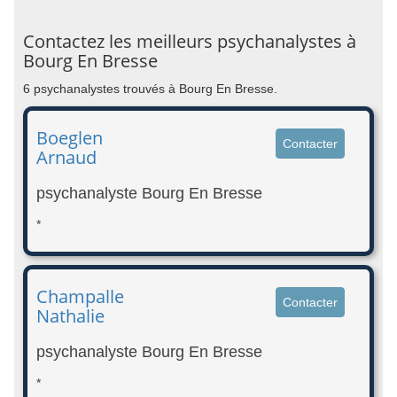
Contactez les meilleurs psychanalystes à
Bourg En Bresse
6 psychanalystes trouvés à Bourg En Bresse.
Boeglen
Contacter
Arnaud
psychanalyste Bourg En Bresse
*
Champalle
Contacter
Nathalie
psychanalyste Bourg En Bresse
*