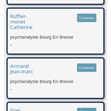
Ruffier-
Contacter
monet
Catherine
psychanalyste Bourg En Bresse
*
Armand
Contacter
Jean-marc
psychanalyste Bourg En Bresse
*
Spec