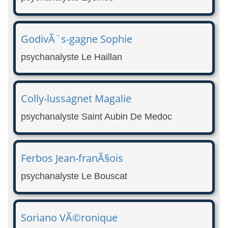
GodivÃ¨s-gagne Sophie
psychanalyste Le Haillan
Colly-lussagnet Magalie
psychanalyste Saint Aubin De Medoc
Ferbos Jean-franÃ§ois
psychanalyste Le Bouscat
Soriano VÃ©ronique