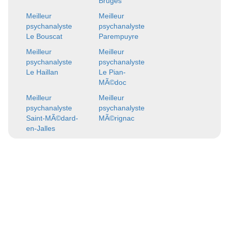
Bruges
Meilleur
Meilleur
psychanalyste
psychanalyste
Le Bouscat
Parempuyre
Meilleur
Meilleur
psychanalyste
psychanalyste
Le Haillan
Le Pian-
MÃ©doc
Meilleur
Meilleur
psychanalyste
psychanalyste
Saint-MÃ©dard-
MÃ©rignac
en-Jalles