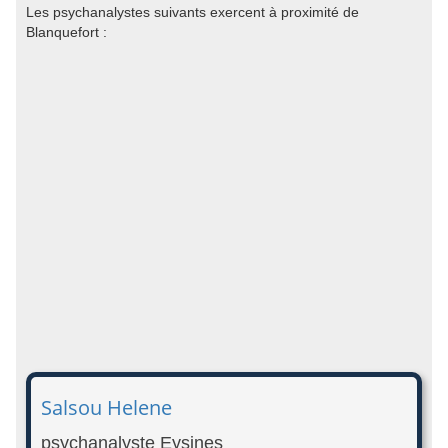
Les psychanalystes suivants exercent à proximité de
Blanquefort :
Salsou Helene
psychanalyste Eysines