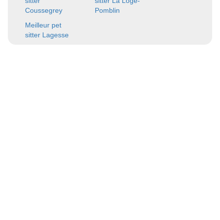
sitter
sitter La Loge-
Coussegrey
Pomblin
Meilleur pet
sitter Lagesse