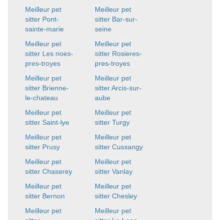
Meilleur pet
Meilleur pet
sitter Pont-
sitter Bar-sur-
sainte-marie
seine
Meilleur pet
Meilleur pet
sitter Les noes-
sitter Rosieres-
pres-troyes
pres-troyes
Meilleur pet
Meilleur pet
sitter Brienne-
sitter Arcis-sur-
le-chateau
aube
Meilleur pet
Meilleur pet
sitter Saint-lye
sitter Turgy
Meilleur pet
Meilleur pet
sitter Prusy
sitter Cussangy
Meilleur pet
Meilleur pet
sitter Chaserey
sitter Vanlay
Meilleur pet
Meilleur pet
sitter Bernon
sitter Chesley
Meilleur pet
Meilleur pet