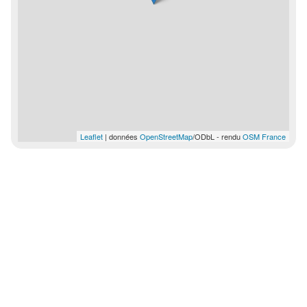
Leaflet
| données
OpenStreetMap
/ODbL - rendu
OSM France