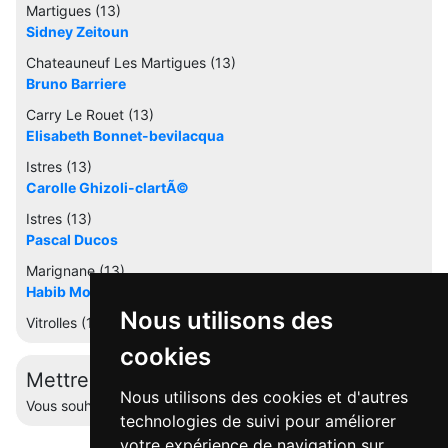
Martigues (13)
Sidney Zeitoun
Chateauneuf Les Martigues (13)
Bruno Barriere
Carry Le Rouet (13)
Elisabeth Bonnet-bevilacqua
Istres (13)
Carolle Ghizoli-clartÃ©
Istres (13)
Pascal Ducos
Marignane (13)
Habib Mosbah
Nous utilisons des
Vitrolles (13)
cookies
Mettre à jour cette fiche
Nous utilisons des cookies et d'autres
Vous souhaitez éditer votre profil ? Contactez-nous.
technologies de suivi pour améliorer
votre expérience de navigation sur