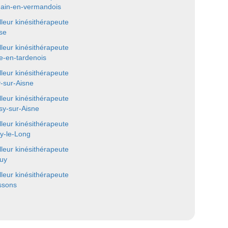
ain-en-vermandois
lleur kinésithérapeute
se
lleur kinésithérapeute
e-en-tardenois
lleur kinésithérapeute
y-sur-Aisne
lleur kinésithérapeute
sy-sur-Aisne
lleur kinésithérapeute
y-le-Long
lleur kinésithérapeute
uy
lleur kinésithérapeute
ssons